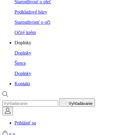
Starostlivosť o pleť
Podkladové bázy
Starostlivostť o oči
Očný krém
Doplnky
Doplnky
Štetce
Doplnky
Kontakt
Vyhľadávanie
Prihlásiť sa
0
0