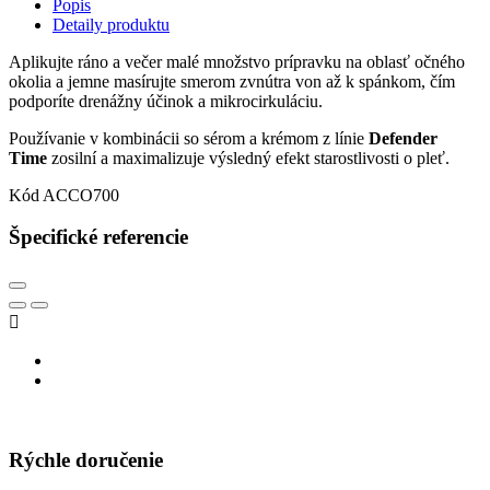
Popis
Detaily produktu
Aplikujte ráno a večer malé množstvo prípravku na oblasť očného
okolia a jemne masírujte smerom zvnútra von až k spánkom, čím
podporíte drenážny účinok a mikrocirkuláciu.
Používanie v kombinácii so sérom a krémom z línie
Defender
Time
zosilní a maximalizuje výsledný efekt starostlivosti o pleť.
Kód
ACCO700
Špecifické referencie

Rýchle doručenie