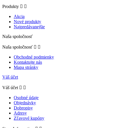
Produkty


Akcia
Nové produkty
Najpredávanejšie
Naša spoločnosť
Naša spoločnosť


Obchodné podmienky
Kontaktujte nás
Mapa stránky
Váš účet
Váš účet


Osobné údaje
Objednávky
Dobropisy
Adresy
Zľavové kupóny