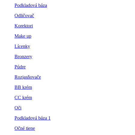
Podkladová báza
Odličovač
Korektori
Make up
Lícenky
Bronzery
Púdre
Rozjasňovače
BB krém
CC krém
Oči
Podkladová báza 1
Očné tiene