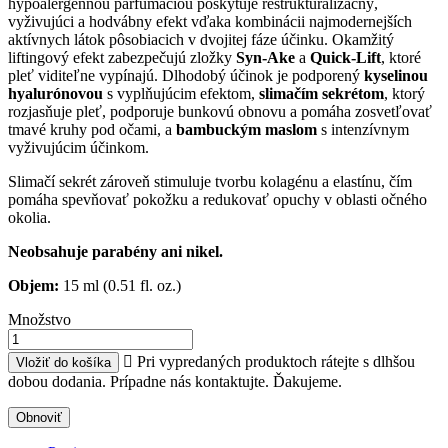
hypoalergénnou parfumáciou poskytuje reštrukturalizačný,
vyživujúci a hodvábny efekt vďaka kombinácii najmodernejších
aktívnych látok pôsobiacich v dvojitej fáze účinku. Okamžitý
liftingový efekt zabezpečujú zložky
Syn-Ake
a
Quick-Lift
, ktoré
pleť viditeľne vypínajú. Dlhodobý účinok je podporený
kyselinou
hyalurónovou
s vyplňujúcim efektom,
slimačím sekrétom
, ktorý
rozjasňuje pleť, podporuje bunkovú obnovu a pomáha zosvetľovať
tmavé kruhy pod očami, a
bambuckým maslom
s intenzívnym
vyživujúcim účinkom.
Slimačí sekrét zároveň stimuluje tvorbu kolagénu a elastínu, čím
pomáha spevňovať pokožku a redukovať opuchy v oblasti očného
okolia.
Neobsahuje parabény ani nikel.
Objem:
15 ml (0.51 fl. oz.)
Množstvo

Pri vypredaných produktoch rátejte s dlhšou
Vložiť do košíka
dobou dodania. Prípadne nás kontaktujte. Ďakujeme.