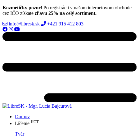
Kozmetičky pozor!
Po registrácii v našom internetovom obchode
cez IČO získate
zľavu 25% na celý sortiment.
info@libresk.sk
+421 915 412 803
Domov
HOT
Líčenie
Tvár