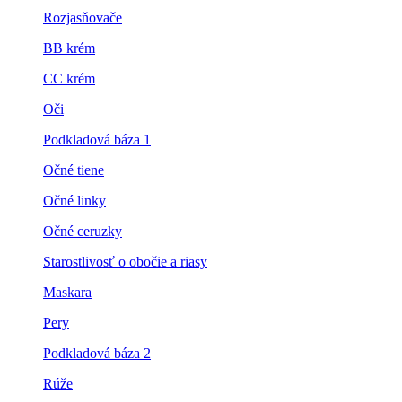
Rozjasňovače
BB krém
CC krém
Oči
Podkladová báza 1
Očné tiene
Očné linky
Očné ceruzky
Starostlivosť o obočie a riasy
Maskara
Pery
Podkladová báza 2
Rúže