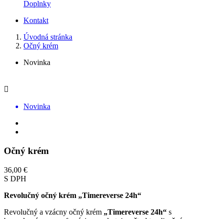
Doplnky
Kontakt
Úvodná stránka
Očný krém
Novinka

Novinka
Očný krém
36,00 €
S DPH
Revolučný očný krém „Timereverse 24h“
Revolučný a vzácny očný krém
„Timereverse 24h“
s