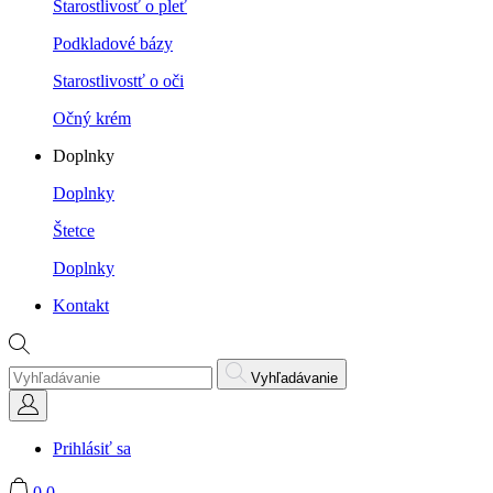
Starostlivosť o pleť
Podkladové bázy
Starostlivostť o oči
Očný krém
Doplnky
Doplnky
Štetce
Doplnky
Kontakt
Vyhľadávanie
Prihlásiť sa
0
0