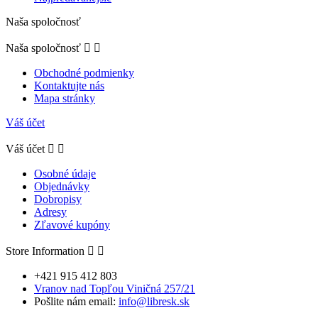
Naša spoločnosť
Naša spoločnosť


Obchodné podmienky
Kontaktujte nás
Mapa stránky
Váš účet
Váš účet


Osobné údaje
Objednávky
Dobropisy
Adresy
Zľavové kupóny
Store Information


+421 915 412 803
Vranov nad Topľou Viničná 257/21
Pošlite nám email:
info@libresk.sk