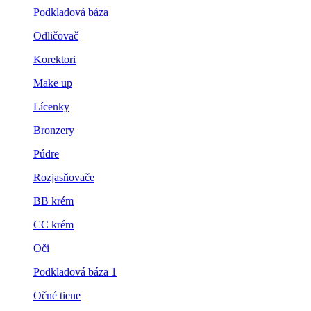
Podkladová báza
Odličovač
Korektori
Make up
Lícenky
Bronzery
Púdre
Rozjasňovače
BB krém
CC krém
Oči
Podkladová báza 1
Očné tiene