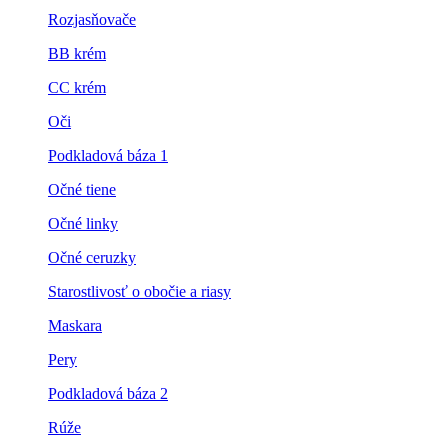
Rozjasňovače
BB krém
CC krém
Oči
Podkladová báza 1
Očné tiene
Očné linky
Očné ceruzky
Starostlivosť o obočie a riasy
Maskara
Pery
Podkladová báza 2
Rúže