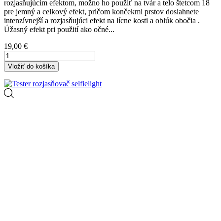
rozjasňujúcim efektom, možno ho použiť na tvár a telo štetcom 18
pre jemný a celkový efekt, pričom končekmi prstov dosiahnete
intenzívnejší a rozjasňujúci efekt na lícne kosti a oblúk obočia .
Úžasný efekt pri použití ako očné...
Cena
19,00 €
Vložiť do košíka