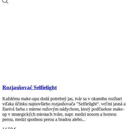
Rozjasňovač Selfielight
Každému make-upu dodá potrebný jas, tvár sa v okamihu rozžiari
vďaka účinku najnovšieho rozjasňovača "Selfielight“. veľmi jasná a
žiarivá farba s mierne ružovým nádychom, ktorý podčiarkne make-
up v strategických miestach tváre, napr. medzi nosom a hornou
perou, medzi spodnou perou a bradou alebo...
Cena