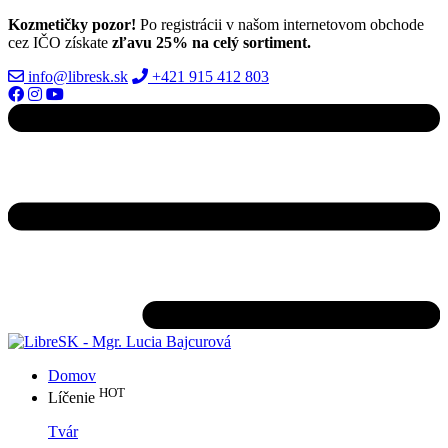
Kozmetičky pozor!
Po registrácii v našom internetovom obchode
cez IČO získate
zľavu 25% na celý sortiment.
info@libresk.sk
+421 915 412 803
Domov
HOT
Líčenie
Tvár