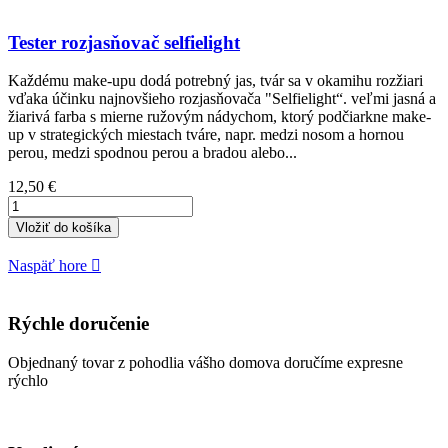
Tester rozjasňovač selfielight
Každému make-upu dodá potrebný jas, tvár sa v okamihu rozžiari
vďaka účinku najnovšieho rozjasňovača "Selfielight“. veľmi jasná a
žiarivá farba s mierne ružovým nádychom, ktorý podčiarkne make-
up v strategických miestach tváre, napr. medzi nosom a hornou
perou, medzi spodnou perou a bradou alebo...
Cena
12,50 €
Vložiť do košíka
Naspäť hore

Rýchle doručenie
Objednaný tovar z pohodlia vášho domova doručíme expresne
rýchlo