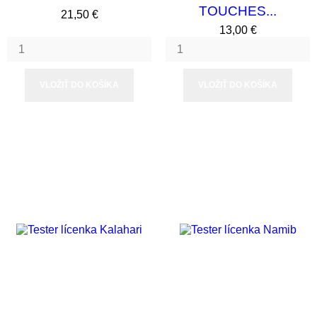
TOUCHES...
Cena
21,50 €
Cena
13,00 €
VLOŽIŤ DO KOŠÍKA
VLOŽIŤ DO KOŠÍKA