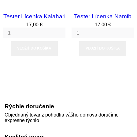
Tester Lícenka Kalahari
Tester Lícenka Namib
Cena
Cena
17,00 €
17,00 €
VLOŽIŤ DO KOŠÍKA
VLOŽIŤ DO KOŠÍKA
Rýchle doručenie
Objednaný tovar z pohodlia vášho domova doručíme
expresne rýchlo
Kvalitný tovar