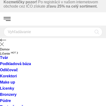
Kozmetičky pozor!
Po registrácii v našom internetovom
obchode cez IČO získate
zľavu 25% na celý sortiment.
Domov
HOT
Líčenie
Tvár
Podkladová báza
Odličovač
Korektori
Make up
Lícenky
Bronzery
Púdre