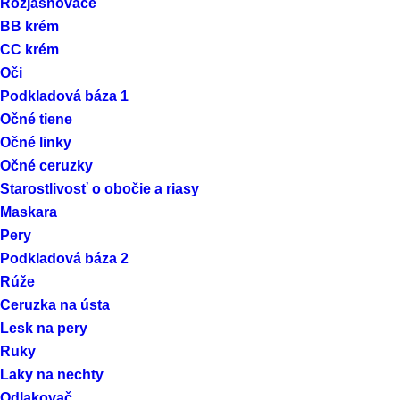
Rozjasňovače
BB krém
CC krém
Oči
Podkladová báza 1
Očné tiene
Očné linky
Očné ceruzky
Starostlivosť o obočie a riasy
Maskara
Pery
Podkladová báza 2
Rúže
Ceruzka na ústa
Lesk na pery
Ruky
Laky na nechty
Odlakovač