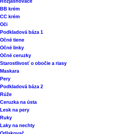
Rozjasňovače
BB krém
CC krém
Oči
Podkladová báza 1
Očné tiene
Očné linky
Očné ceruzky
Starostlivosť o obočie a riasy
Maskara
Pery
Podkladová báza 2
Rúže
Ceruzka na ústa
Lesk na pery
Ruky
Laky na nechty
Odlakovač