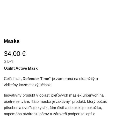
NOVINKA
NOVINKA
Maska
34,00 €
S DPH
Oxilift Active Mask
Celá línia
„Defender Time“
je zameraná na okamžitý a
viditeľný kozmetický účinok.
Inovatívny produkt v oblasti pleťových masiek určených na
ošetrenie tváre. Táto maska je „aktívny“ produkt, ktorý počas
pôsobenia uvoľňuje kyslík, čím čistí a detoxikuje pokožku,
napomáha otváraniu pórov a zároveň podporuje lepšie