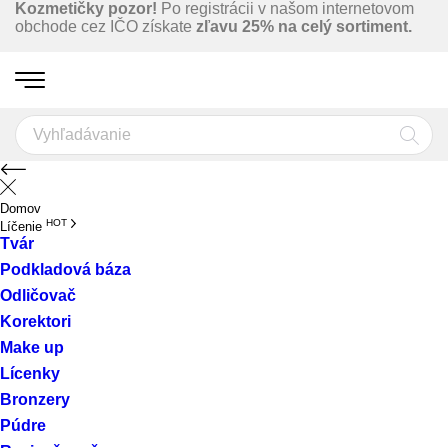
Kozmetičky pozor!
Po registrácii v našom internetovom
obchode cez IČO získate
zľavu 25% na celý sortiment.
Domov
HOT
Líčenie
Tvár
Podkladová báza
Odličovač
Korektori
Make up
Lícenky
Bronzery
Púdre