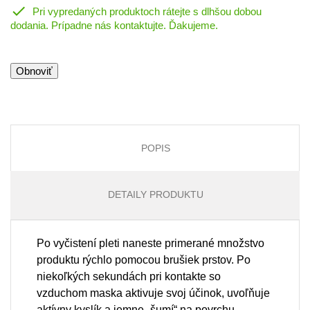

Pri vypredaných produktoch rátejte s dlhšou dobou
dodania. Prípadne nás kontaktujte. Ďakujeme.
POPIS
DETAILY PRODUKTU
Po vyčistení pleti naneste primerané množstvo
produktu rýchlo pomocou brušiek prstov. Po
niekoľkých sekundách pri kontakte so
vzduchom maska aktivuje svoj účinok, uvoľňuje
aktívny kyslík a jemne „šumí“ na povrchu