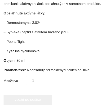
prenikanie aktívnych látok obsiahnutých v samotnom produkte.
Obsiahnuté aktívne látky:
– Dermostamynal 3.0®
– Syn-ake (peptid s efektom hadieho jedu)
– Pepha Tight
– Kyselina hyalurónová
Objem:
30 ml
Paraben-free:
Neobsahuje formaldehyd, toluén ani nikel.
Množstvo
VLOŽIŤ DO KOŠÍKA