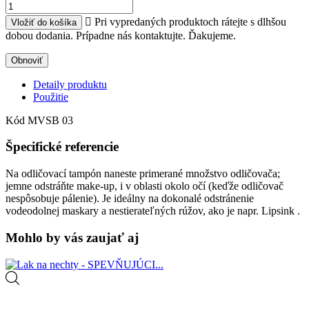

Pri vypredaných produktoch rátejte s dlhšou
Vložiť do košíka
dobou dodania. Prípadne nás kontaktujte. Ďakujeme.
Detaily produktu
Použitie
Kód
MVSB 03
Špecifické referencie
Na odličovací tampón naneste primerané množstvo odličovača;
jemne odstráňte make-up, i v oblasti okolo očí (keďže odličovač
nespôsobuje pálenie). Je ideálny na dokonalé odstránenie
vodeodolnej maskary a nestierateľných rúžov, ako je napr. Lipsink .
Mohlo by vás zaujať aj