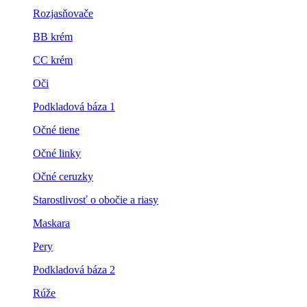
Rozjasňovače
BB krém
CC krém
Oči
Podkladová báza 1
Očné tiene
Očné linky
Očné ceruzky
Starostlivosť o obočie a riasy
Maskara
Pery
Podkladová báza 2
Rúže