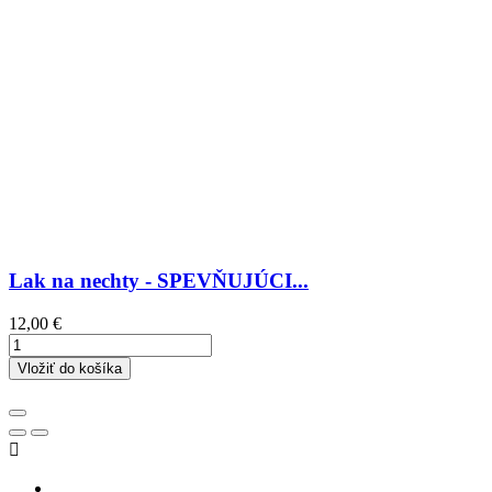
Lak na nechty - SPEVŇUJÚCI...
Cena
12,00 €
Vložiť do košíka
