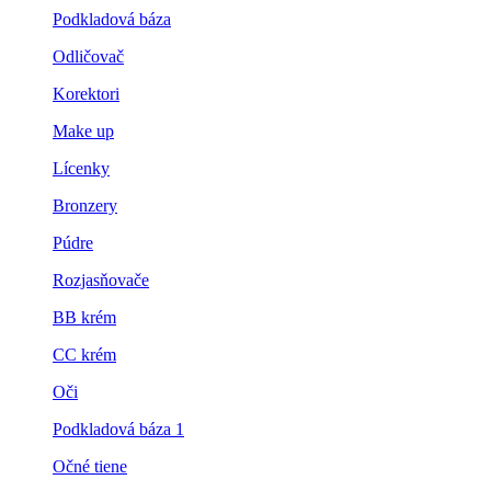
Podkladová báza
Odličovač
Korektori
Make up
Lícenky
Bronzery
Púdre
Rozjasňovače
BB krém
CC krém
Oči
Podkladová báza 1
Očné tiene