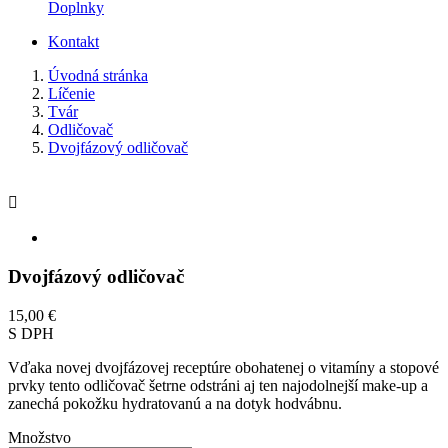
Doplnky
Kontakt
Úvodná stránka
Líčenie
Tvár
Odličovač
Dvojfázový odličovač

Dvojfázový odličovač
15,00 €
S DPH
Vďaka novej dvojfázovej receptúre obohatenej o vitamíny a stopové
prvky tento odličovač šetrne odstráni aj ten najodolnejší make-up a
zanechá pokožku hydratovanú a na dotyk hodvábnu.
Množstvo