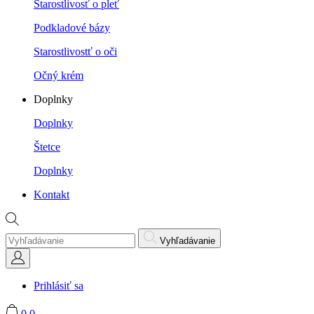
Starostlivosť o pleť
Podkladové bázy
Starostlivostť o oči
Očný krém
Doplnky
Doplnky
Štetce
Doplnky
Kontakt
Vyhľadávanie
Prihlásiť sa
0
0