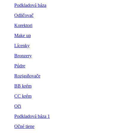
Podkladová báza
Odličovač
Korektori
Make up
Lícenky
Bronzery
Púdre
Rozjasňovače
BB krém
CC krém
Oči
Podkladová báza 1
Očné tiene