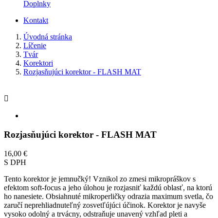
Doplnky
Kontakt
Úvodná stránka
Líčenie
Tvár
Korektori
Rozjasňujúci korektor - FLASH MAT

Rozjasňujúci korektor - FLASH MAT
16,00 €
S DPH
Tento korektor je jemnučký! Vznikol zo zmesi mikropráškov s
efektom soft-focus a jeho úlohou je rozjasniť každú oblasť, na ktorú
ho nanesiete. Obsiahnuté mikroperličky odrazia maximum svetla, čo
zaručí neprehliadnuteľný zosvetľújúci účinok. Korektor je navyše
vysoko odolný a trvácny, odstraňuje unavený vzhľad pleti a