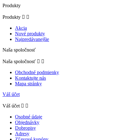
Produkty
Produkty


Akcia
Nové produkty
Najpredávanejšie
Naša spoločnosť
Naša spoločnosť


Obchodné podmienky
Kontaktujte nás
Mapa stránky
Váš účet
Váš účet


Osobné údaje
Objednávky
Dobropisy
Adresy
Zľavové kupóny