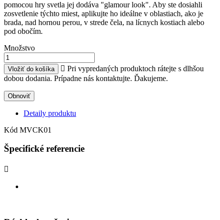
pomocou hry svetla jej dodáva "glamour look". Aby ste dosiahli
zosvetlenie týchto miest, aplikujte ho ideálne v oblastiach, ako je
brada, nad hornou perou, v strede čela, na lícnych kostiach alebo
pod obočím.
Množstvo

Pri vypredaných produktoch rátejte s dlhšou
Vložiť do košíka
dobou dodania. Prípadne nás kontaktujte. Ďakujeme.
Detaily produktu
Kód
MVCK01
Špecifické referencie
