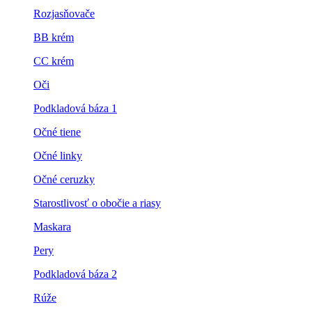
Rozjasňovače
BB krém
CC krém
Oči
Podkladová báza 1
Očné tiene
Očné linky
Očné ceruzky
Starostlivosť o obočie a riasy
Maskara
Pery
Podkladová báza 2
Rúže