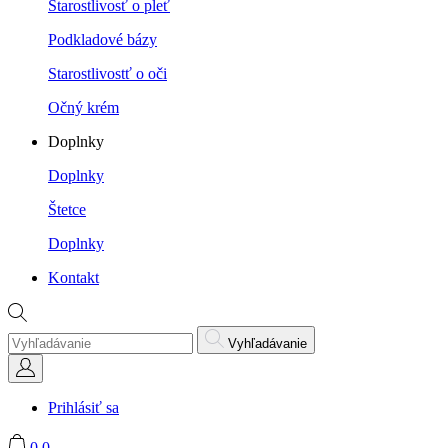
Starostlivosť o pleť
Podkladové bázy
Starostlivostť o oči
Očný krém
Doplnky
Doplnky
Štetce
Doplnky
Kontakt
Vyhľadávanie
Prihlásiť sa
0
0