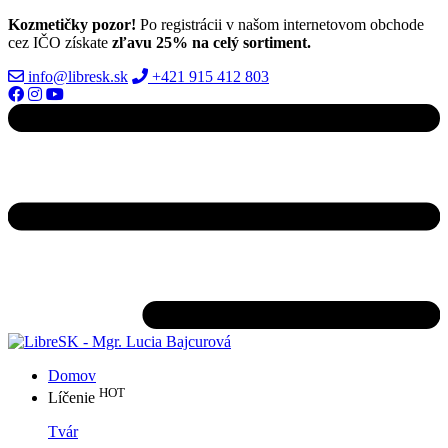
Kozmetičky pozor!
Po registrácii v našom internetovom obchode
cez IČO získate
zľavu 25% na celý sortiment.
info@libresk.sk
+421 915 412 803
Domov
HOT
Líčenie
Tvár